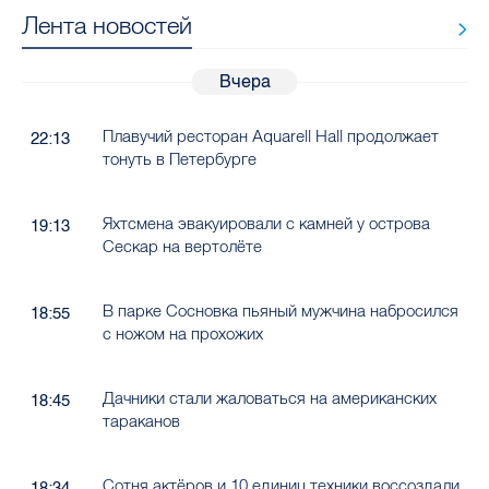
Лента новостей
Вчера
Плавучий ресторан Aquarell Hall продолжает
22:13
тонуть в Петербурге
Яхтсмена эвакуировали с камней у острова
19:13
Сескар на вертолёте
В парке Сосновка пьяный мужчина набросился
18:55
с ножом на прохожих
Дачники стали жаловаться на американских
18:45
тараканов
Сотня актёров и 10 единиц техники воссоздали
18:34