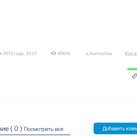
я 2012 года, 20:57
60635
a.marinochka
Код в
ие (
0
)
Посмотреть все