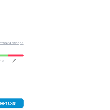
ставки плеера
0
0