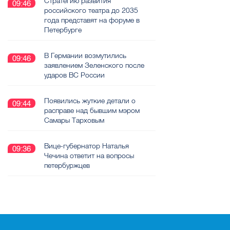
Стратегию развития
09:46
российского театра до 2035
года представят на форуме в
Петербурге
В Германии возмутились
09:46
заявлением Зеленского после
ударов ВС России
Появились жуткие детали о
09:44
расправе над бывшим мэром
Самары Тарховым
Вице-губернатор Наталья
09:36
Чечина ответит на вопросы
петербуржцев