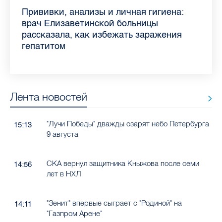
Piter.TV находится в ТОП-10 рейтинга
Прививки, анализы и личная гигиена:
Как обезопасить ребенка летом: советы
Проходные баллы в вузах СПб — 2026:
Врач назвала неожиданные причины
Декрет без потери дохода: эксперт
Что такое рассеянный склероз: невролог
Бамбл с вишней и лимонад с имбирем:
самых цитируемых СМИ Петербурга и
врач Елизаветинской больницы
педиатра для родителей
где самый высокий и самый низкий
воспаления ахиллова сухожилия летом
рассказала о возможностях для
Елизаветинской больницы ответила на
какие напитки можно приготовить дома
Ленобласти во II квартале 2026 года
рассказала, как избежать заражения
конкурс
работающих родителей
главные вопросы о заболевании
в жару
гепатитом
Лента новостей
"Лучи Победы" дважды озарят небо Петербурга
15:13
9 августа
СКА вернул защитника Кныжова после семи
14:56
лет в НХЛ
"Зенит" впервые сыграет с "Родиной" на
14:11
"Газпром Арене"