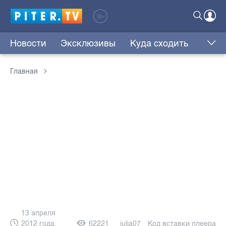
Новости
Эксклюзивы
Куда сходить
Главная
13 апреля
2012 года,
62221
julia07
Код вставки плеера