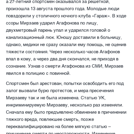
а 27-летний спортсмен оказывался за решеткой,
произошла 13 августа прошлого года. Молодые люди
повздорили у столичного ночного клуба «Гараж». В ходе
ссоры Мирзаев ударил Агафонова по лицу,
двухметровый парень упал и ударился головой о
канализационный люк. Юношу доставили в больницу,
однако, медики не сразу оказали ему помощь, не оценив
тяжести состояния. Через несколько часов Агафонов
впал в кому, а через два дня скончался, не приходя в
сознание. Узнав о смерти Агафонова из СМИ, Мирзаев
явился в полицию с повинной.
Спортсмен был арестован, попытки освободить его под
залог вызвали бурю протестов, и мера пресечения
Мирзаеву так и не была изменена. Статью УК,
инкриминируемую Мирзаеву, несколько раз изменяли.
Сначала ему было предъявлено обвинение в причинении
тяжкого вреда, повлекшее смерть, позже
переквалифицировано на более мягкую статью –
причинение смерти по неосторожности. Изменение