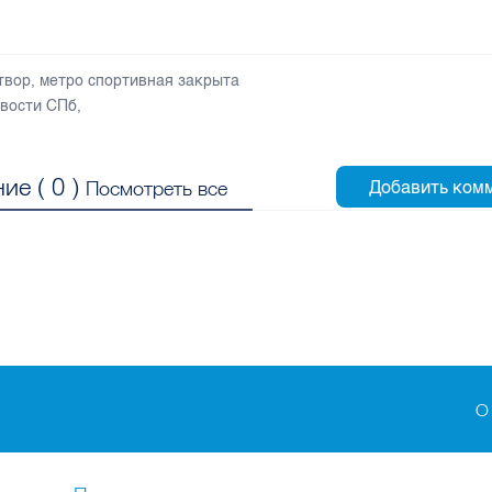
твор
,
метро спортивная закрыта
вости СПб
,
ие (
0
)
Посмотреть все
О