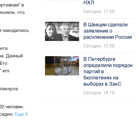
НХЛ
ртивная" в
Сегодня, 17:59
ясняли, что
В Швеции сделали
и находились
заявление о
расчленении России
Сегодня, 10:26
ента
ра. Данный
В Петербурге
Его
определили порядок
" его
партий в
бюллетенях на
выборах в ЗакС
спахнула
Сегодня, 18:19
22 человек.
Еще 4
еседин.