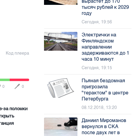
вырастет до 170
тысяч рублей к 2029
году
Сегодня, 19:56
Электрички на
Финляндском
направлении
задерживаются до 1
Код плеера
часа 10 минут
Сегодня, 19:15
Пьяная бездомная
пригрозила
0
0
"терактом" в центре
Петербурга
08.12.2018, 13:20
з-за поломки
ткрыть
Даниил Мироманов
танция
вернулся в СКА
после двух лет в