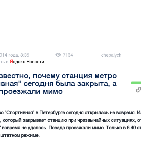
014 года, 8:35
7134
chepalych
ть в
Я
ндекс.Новости
звестно, почему станция метро
вная" сегодня была закрыта, а
 проезжали мимо
о "Спортивная" в Петербурге сегодня открылась не вовремя. И
, который закрывает станцию при чрезвычайных ситуациях, о
 вовремя не удалось. Поезда проезжали мимо. Только в 6.40 с
 штатном режиме.