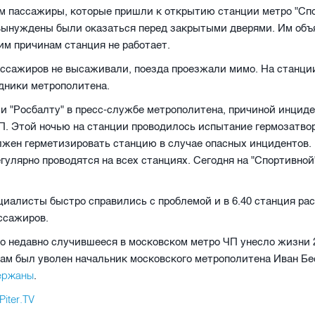
м пассажиры, которые пришли к открытию станции метро "Спо
вынуждены были оказаться перед закрытыми дверями. Им объ
им причинам станция не работает.
ассажиров не высаживали, поезда проезжали мимо. На станци
дники метрополитена.
и "Росбалту" в пресс-службе метрополитена, причиной инцид
. Этой ночью на станции проводилось испытание гермозатво
жен герметизировать станцию в случае опасных инцидентов. 
гулярно проводятся на всех станциях. Сегодня на "Спортивной
циалисты быстро справились с проблемой и в 6.40 станция ра
ссажиров.
о недавно случившееся в московском метро ЧП унесло жизни 
ам был уволен начальник московского метрополитена Иван Б
держаны
.
Piter.TV