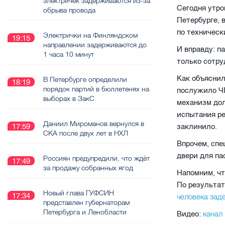
электричек задерживаются из-за
Сегодня утро
обрыва провода
Петербурге, 
по техническ
Электрички на Финляндском
19:15
направлении задерживаются до
И вправду: п
1 часа 10 минут
только сотру
Как объяснил
В Петербурге определили
18:19
порядок партий в бюллетенях на
послужило ЧП
выборах в ЗакС
механизм дол
испытания ре
Даниил Мироманов вернулся в
заклинило.
17:59
СКА после двух лет в НХЛ
Впрочем, спе
двери для па
Россиян предупредили, что ждёт
17:49
за продажу собранных ягод
Напомним, чт
По результат
Новый глава ГУФСИН
17:34
человека за
представлен губернаторам
Петербурга и Ленобласти
канал 
Видео: