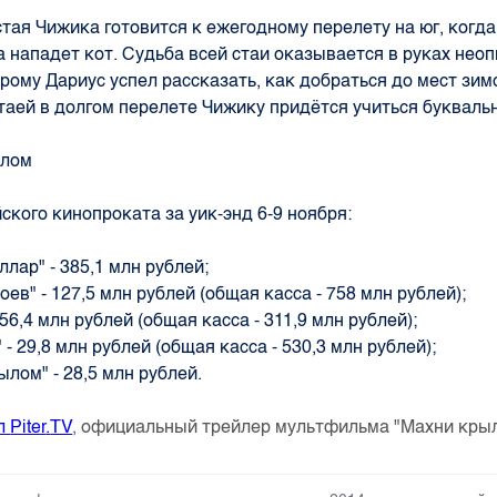
стая Чижика готовится к ежегодному перелету на юг, когд
а нападет кот. Судьба всей стаи оказывается в руках нео
орому Дариус успел рассказать, как добраться до мест зим
таей в долгом перелете Чижику придётся учиться буквальн
ского кинопроката за уик-энд 6-9 ноября:
ллар" - 385,1 млн рублей;
роев" - 127,5 млн рублей (общая касса - 758 млн рублей);
- 56,4 млн рублей (общая касса - 311,9 млн рублей);
2" - 29,8 млн рублей (общая касса - 530,3 млн рублей);
ылом" - 28,5 млн рублей.
л
Piter
.
TV
, официальный трейлер мультфильма "Махни кры