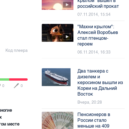
крылом" вышел в
российский прокат
07.11.2014, 15:54
"Махни крылом":
Алексей Воробьев
стал птенцом-
героем
Код плеера
06.11.2014, 16:33
Два танкера с
дизелем и
керосином вышли из
0
0
Кореи на Дальний
Восток
Вчера, 20:28
многие
Пенсионеров в
х
России стало
том месте
меньше на 409