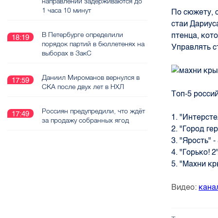
направлении задерживаются до
1 часа 10 минут
По сюжету, 
стаи Дариус
В Петербурге определили
птенца, кот
18:19
порядок партий в бюллетенях на
Управлять с
выборах в ЗакС
Даниил Мироманов вернулся в
17:59
СКА после двух лет в НХЛ
Топ-5 россий
Россиян предупредили, что ждёт
17:49
1. "Интерсте
за продажу собранных ягод
2. "Город ге
3. "Ярость" 
4. "Горько! 
5. "Махни кр
Видео:
кана