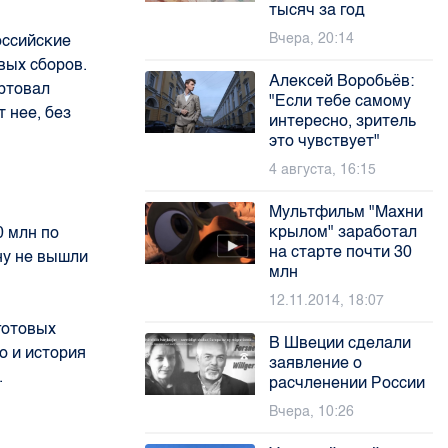
тысяч за год
Вчера, 20:14
оссийские
вых сборов.
Алексей Воробьёв:
ртовал
"Если тебе самому
 нее, без
интересно, зритель
это чувствует"
4 августа, 16:15
Мультфильм "Махни
крылом" заработал
0 млн по
на старте почти 30
ну не вышли
млн
12.11.2014, 18:07
готовых
В Швеции сделали
о и история
заявление о
.
расчленении России
Вчера, 10:26