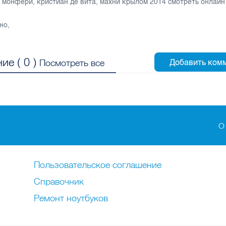
к монфери
,
кристиан де вита
,
махни крылом 2014 смотреть онлай
но
,
ие (
0
)
Посмотреть все
О
Пользовательское соглашение
Справочник
Ремонт нoутбуков