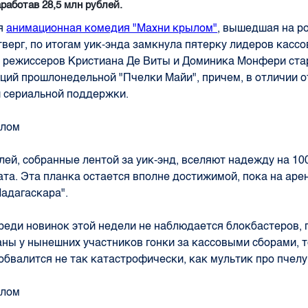
аработав 28,5 млн рублей.
я
анимационная комедия "Махни крылом"
, вышедшая на р
тверг, по итогам уик-энда замкнула пятерку лидеров кассо
 режиссеров Кристиана Де Виты и Доминика Монфери ста
иций прошлонедельной "Пчелки Майи", причем, в отличии от
 сериальной поддержки.
блей, собранные лентой за уик-энд, вселяют надежду на 10
ата. Эта планка остается вполне достижимой, пока на аре
адагаскара".
реди новинок этой недели не наблюдается блокбастеров, 
аны у нынешних участников гонки за кассовыми сборами, т
обвалится не так катастрофически, как мультик про пчелу