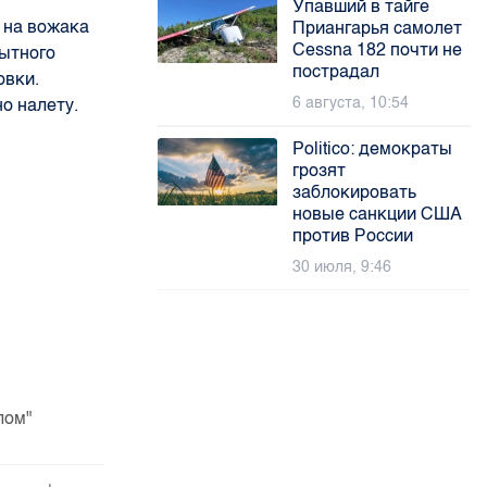
Упавший в тайге
а на вожака
Приангарья самолет
Cessna 182 почти не
пытного
пострадал
овки.
6 августа, 10:54
о налету.
Politico: демократы
грозят
заблокировать
новые санкции США
против России
30 июля, 9:46
лом"