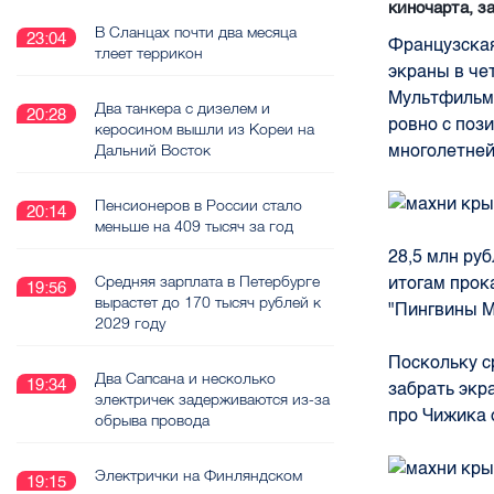
киночарта, з
В Сланцах почти два месяца
23:04
Французска
тлеет террикон
экраны в че
Мультфильм
Два танкера с дизелем и
20:28
ровно с поз
керосином вышли из Кореи на
многолетней
Дальний Восток
Пенсионеров в России стало
20:14
меньше на 409 тысяч за год
28,5 млн ру
Средняя зарплата в Петербурге
итогам прок
19:56
вырастет до 170 тысяч рублей к
"Пингвины М
2029 году
Поскольку с
Два Сапсана и несколько
19:34
забрать экр
электричек задерживаются из-за
про Чижика 
обрыва провода
Электрички на Финляндском
19:15