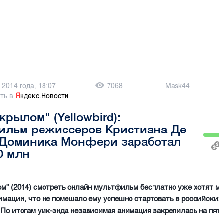
 2014 года, 18:07
7068
Mask44
ть в
Я
ндекс.Новости
крылом" (Yellowbird):
ильм режиссеров Кристиана Де
 Доминика Монфери заработал
0 млн
м" (2014) смотреть онлайн мультфильм бесплатно уже хотят 
мации, что не помешало ему успешно стартовать в российски
 По итогам уик-энда независимая анимация закрепилась на пя