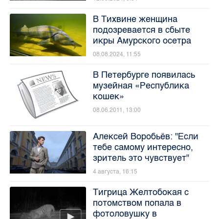
В Тихвине женщина
подозревается в сбыте
икры Амурского осетра
08.08.2024, 11:55
В Петербурге появилась
музейная «Республика
кошек»
08.06.2011, 13:00
Алексей Воробьёв: "Если
тебе самому интересно,
зритель это чувствует"
4 августа, 16:15
Тигрица Желтобокая с
потомством попала в
фотоловушку в