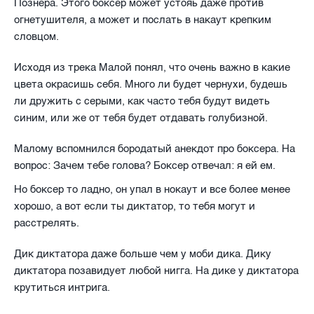
Познера. Этого боксер может устояь даже против
огнетушителя, а может и послать в накаут крепким
словцом.
Исходя из трека Малой понял, что очень важно в какие
цвета окрасишь себя. Много ли будет чернухи, будешь
ли дружить с серыми, как часто тебя будут видеть
синим, или же от тебя будет отдавать голубизной.
Малому вспомнился бородатый анекдот про боксера. На
вопрос: Зачем тебе голова? Боксер отвечал: я ей ем.
Но боксер то ладно, он упал в нокаут и все более менее
хорошо, а вот если ты диктатор, то тебя могут и
расстрелять.
Дик диктатора даже больше чем у моби дика. Дику
диктатора позавидует любой нигга. На дике у диктатора
крутиться интрига.