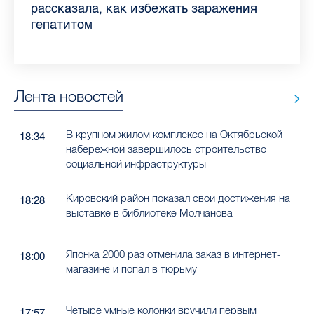
Ленобласти во II квартале 2026 года
рассказала, как избежать заражения
конкурс
работающих родителей
главные вопросы о заболевании
в жару
гепатитом
Лента новостей
В крупном жилом комплексе на Октябрьской
18:34
набережной завершилось строительство
социальной инфраструктуры
Кировский район показал свои достижения на
18:28
выставке в библиотеке Молчанова
Японка 2000 раз отменила заказ в интернет-
18:00
магазине и попал в тюрьму
Четыре умные колонки вручили первым
17:57