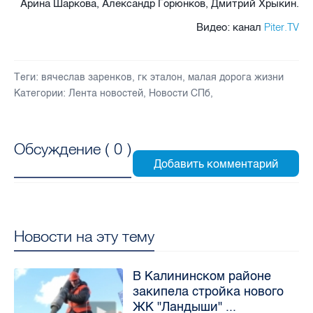
Арина Шаркова, Александр Горюнков, Дмитрий Хрыкин.
Piter.TV
Видео: канал
Теги:
вячеслав заренков
,
гк эталон
,
малая дорога жизни
Категории:
Лента новостей
,
Новости СПб
,
Обсуждение (
0
)
Новости на эту тему
В Калининском районе
закипела стройка нового
ЖК "Ландыши" ...