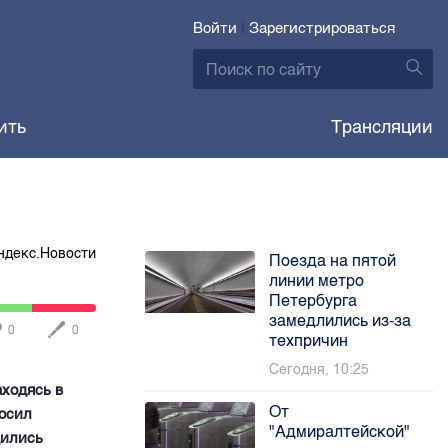
Войти
|
Зарегистрироваться
ить
Трансляции
ндекс.Новости
Поезда на пятой
линии метро
Петербурга
замедлились из-за
0
0
техпричин
Сегодня, 10:25
аходясь в
От
росил
"Адмиралтейской"
дились