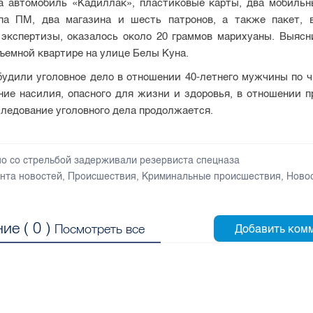
а автомобиль «Кадиллак», пластиковые карты, два мобильн
па ПМ, два магазина и шесть патронов, а также пакет, 
 экспертизы, оказалось около 20 граммов марихуаны. Выясни
ъемной квартире на улице Белы Куна.
удили уголовное дело в отношении 40-летнего мужчины по ч.
ние насилия, опасного для жизни и здоровья, в отношении п
следование уголовного дела продолжается.
но со стрельбой задерживали резервиста спецназа
нта новостей
,
Происшествия
,
Криминальные происшествия
,
Ново
ие (
0
)
Посмотреть все