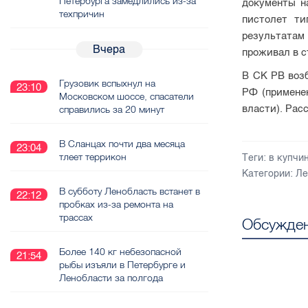
Петербурга замедлились из-за
документы н
техпричин
пистолет ти
результатам
Вчера
проживал в с
В СК РВ возб
Грузовик вспыхнул на
23:10
РФ (примене
Московском шоссе, спасатели
власти). Рас
справились за 20 минут
В Сланцах почти два месяца
23:04
тлеет террикон
Теги:
в купчи
Категории:
Ле
В субботу Ленобласть встанет в
22:12
пробках из-за ремонта на
трассах
Обсужден
Более 140 кг небезопасной
21:54
рыбы изъяли в Петербурге и
Ленобласти за полгода