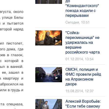
до
"Комендантского"
поезда ходили с
вгуста, около
перерывами
а улице Белы
Сегодня, 10:51
м и пытается
второй наряд
"Сойка-
пересмешница" не
удержалась на
ил пистолет,
вершине
го дома, где
российского чарта
ев в глазок,
01.12.2014, 13:54
с которой в
ыл в ванной.
ОМОН, полиция и
 ее, зашел в
ФМС провели рейд
в квартиру и
на Апраксином
дворе
абросился на
или в грудь и
15.08.2014, 12:37
Алексей Воробьёв:
та спецназа,
"Если тебе самому