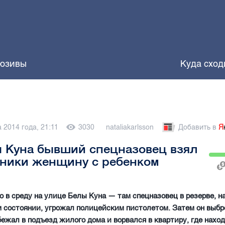
юзивы
Куда сход
а 2014 года, 21:11
3030
nataliakarlsson
Добавить в
Я
 Куна бывший спецназовец взял
жники женщину с ребенком
 в среду на улице Белы Куна — там спецназовец в резерве, н
 состоянии, угрожал полицейским пистолетом. Затем он выб
бежал в подъезд жилого дома и ворвался в квартиру, где нахо