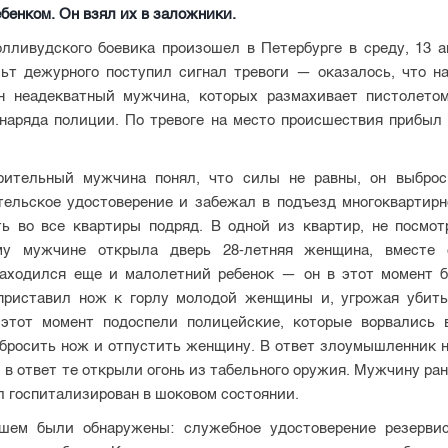
бенком. Он взял их в заложники.
лливудского боевика произошел в Петербурге в среду, 13 а
ульт дежурного поступил сигнал тревоги — оказалось, что н
н неадекватный мужчина, которых размахивает пистолето
 наряда полиции. По тревоге на место происшествия прибыл 
рительный мужчина понял, что силы не равны, он выброс
тельское удостоверение и забежал в подъезд многоквартирно
ть во все квартиры подряд. В одной из квартир, не посмотр
ому мужчине открыла дверь 28-летняя женщина, вместе 
аходился еще и малолетний ребенок — он в этот момент б
приставил нож к горлу молодой женщины и, угрожая убить
 этот момент подоспели полицейские, которые ворвались 
 бросить нож и отпустить женщину. В ответ злоумышленник н
 в ответ те открыли огонь из табельного оружия. Мужчину ран
л госпитализирован в шоковом состоянии.
шем были обнаружены: служебное удостоверение резервис