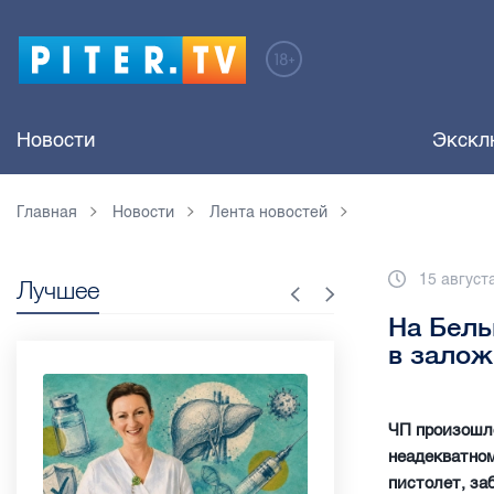
Новости
Экскл
Главная
Новости
Лента новостей
15 август
Лучшее
На Белы
в зало
ЧП произошло
неадекватном
пистолет, за