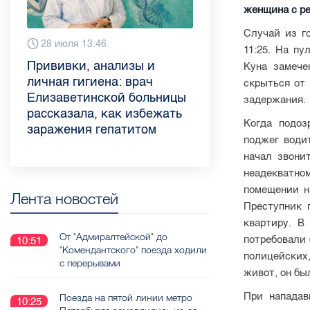
женщина с ре
Случай из го
6 августа 9:02
28 июля 13:46
13 июля 9:05
3 июля 11:56
23 июня 9:10
16 июня 11:37
11 июня 12:37
3 июня 10:02
11:25. На п
Piter.TV находится в
Прививки, анализы и
Как обезопасить ребенка
Проходные баллы в вузах
Врач назвала неожиданные
Декрет без потери дохода:
Что такое рассеянный
Бамбл с вишней и лимонад
Куна замече
ТОП-10 рейтинга самых
личная гигиена: врач
летом: советы педиатра
СПб — 2026: где самый
причины воспаления
эксперт рассказала о
склероз: невролог
с имбирем: какие напитки
скрыться от
цитируемых СМИ
Елизаветинской больницы
для родителей
высокий и самый низкий
ахиллова сухожилия летом
возможностях для
Елизаветинской больницы
можно приготовить дома в
задержания.
Петербурга и Ленобласти
рассказала, как избежать
конкурс
работающих родителей
ответила на главные
жару
Когда подоз
во II квартале 2026 года
заражения гепатитом
вопросы о заболевании
поджег води
начал звони
неадекватн
помещении н
Лента новостей
Преступник 
квартиру. В
От "Адмиралтейской" до
потребовали
10:51
"Комендантского" поезда ходили
полицейских,
с перерывами
живот, он бы
При нападав
Поезда на пятой линии метро
10:25