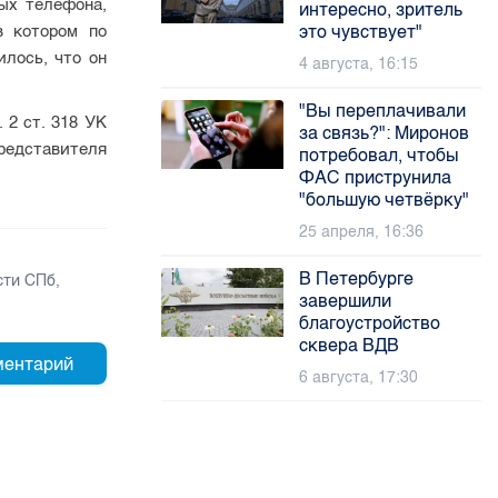
ых телефона,
интересно, зритель
в котором по
это чувствует"
лось, что он
4 августа, 16:15
"Вы переплачивали
 2 ст. 318 УК
за связь?": Миронов
редставителя
потребовал, чтобы
ФАС приструнила
"большую четвёрку"
25 апреля, 16:36
В Петербурге
сти СПб
,
завершили
благоустройство
сквера ВДВ
6 августа, 17:30