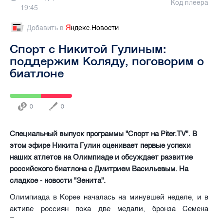
Код плеера
19:45
Добавить в
Я
ндекс.Новости
Спорт с Никитой Гулиным:
поддержим Коляду, поговорим о
биатлоне
0
0
Специальный выпуск программы "Спорт на Piter.TV". В
этом эфире Никита Гулин оценивает первые успехи
наших атлетов на Олимпиаде и обсуждает развитие
российского биатлона с Дмитрием Васильевым. На
сладкое - новости "Зенита".
Олимпиада в Корее началась на минувшей неделе, и в
активе россиян пока две медали, бронза Семена