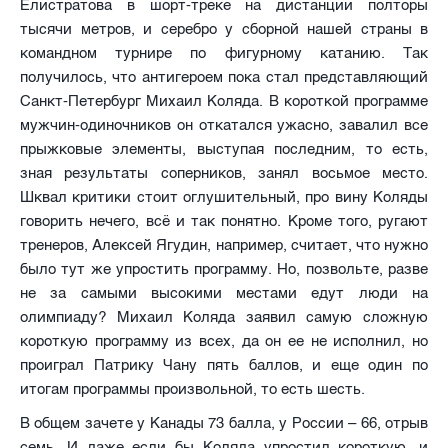
Елистратова в шорт-треке на дистанции полторы
тысячи метров, и серебро у сборной нашей страны в
командном турнире по фигурному катанию. Так
получилось, что антигероем пока стал представляющий
Санкт-Петербург Михаил Коляда. В короткой программе
мужчин-одиночников он откатался ужасно, завалил все
прыжковые элементы, выступая последним, то есть,
зная результаты соперников, занял восьмое место.
Шквал критики стоит оглушительный, про вину Коляды
говорить нечего, всё и так понятно. Кроме того, ругают
тренеров, Алексей Ягудин, например, считает, что нужно
было тут же упростить программу. Но, позвольте, разве
не за самыми высокими местами едут люди на
олимпиаду? Михаил Коляда заявил самую сложную
короткую программу из всех, да он ее не исполнил, но
проиграл Патрику Чану пять баллов, и еще один по
итогам программы произвольной, то есть шесть.
В общем зачете у Канады 73 балла, у России – 66, отрыв
семь. И даже если бы Коляда упростил короткую, и