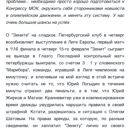
проблеме... необходимо просто хорошо подготовиться к
Конгрессу МОК, окружить себя сторонниками новшеств
в олимпийском движении, и менять эту систему. У нас
очень большие шансы на успех.
О "Зените" на сладкое. Петербургский клуб в четверг
возобновляет выступление в Лиге Европы, первый матч
в 1\16 финала в четверг 15-го февраля "Зенит" сыграет
на выезде в Глазго. Последний контрольный матч
петербуржцы выиграли, со счетом 3 : 1 у словенского
"Марибора", команды, игравшей в Лиге чемпионов на
минуточку, и ключевым на мой взгляд в этой встрече
нужно считать не то, что Юрий Логыдин в течение
минуты отразил два пенальти, а в том, что Юрий
Жирков и Матиас Кранневитер уже в компенсированное
время дважды умудрились нарушить правила в своей
штрафной. Кстати, разрешилась и ситуация с Олегом
Шатовым. На правах аренды, за которую, по разным
сведениям, он заплатил "Зениту" лично из своего