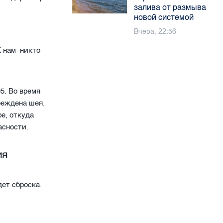
залива от размыва
новой системой
Вчера, 22:56
К нам никто
5. Во время
реждена шея.
е, откуда
пасности.
ИЯ
дет сброска.