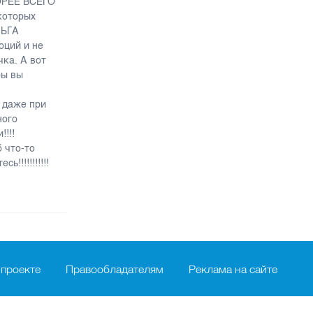
КОРЕЕ ВСЕГО
которых
ЛЬГА
оций и не
чка. А вот
бы вы
 даже при
ного
!!!
 что-то
!!!!!!!!!!!
 проекте
Правообладателям
Реклама на сайте