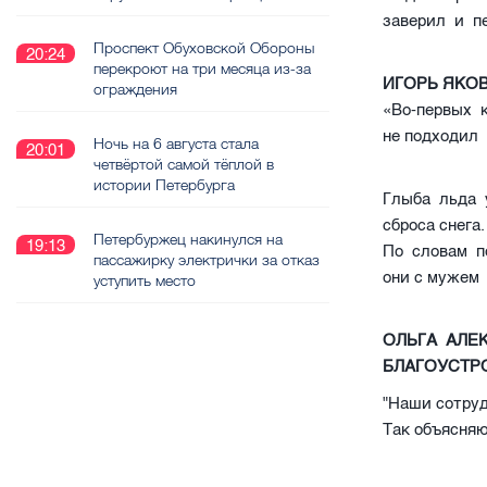
заверил и п
Проспект Обуховской Обороны
20:24
перекроют на три месяца из-за
ИГОРЬ ЯКО
ограждения
«Во-первых к
не подходил
Ночь на 6 августа стала
20:01
четвёртой самой тёплой в
истории Петербурга
Глыба льда 
сброса снег
Петербуржец накинулся на
19:13
По словам п
пассажирку электрички за отказ
они с мужем
уступить место
ОЛЬГА АЛЕ
БЛАГОУСТР
"Наши сотруд
Так объясня