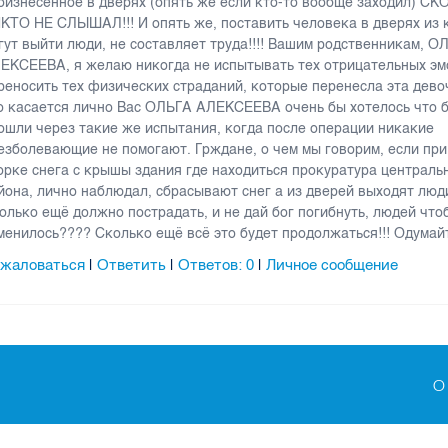
оизнесённое в дверях (опять же если кто-то вообще заходил) С
КТО НЕ СЛЫШАЛ!!! И опять же, поставить человека в дверях из 
гут выйти люди, не составляет труда!!!! Вашим родственникам, О
ЕКСЕЕВА, я желаю никогда не испытывать тех отрицательных эм
реносить тех физических страданий, которые перенесла эта дево
о касается лично Вас ОЛЬГА АЛЕКСЕЕВА очень бы хотелось что 
ошли через такие же испытания, когда после операции никакие
езболевающие не помогают. Грждане, о чем мы говорим, если при
орке снега с крышы здания где находиться прокуратура централь
йона, лично наблюдал, сбрасывают снег а из дверей выходят люди!
олько ещё должно пострадать, и не дай бог погибнуть, людей чтоб
менилось???? Сколько ещё всё это будет продолжаться!!! Одумайтесь
жаловаться
Ответить
Ответов:
0
Личное сообщение
|
|
|
О