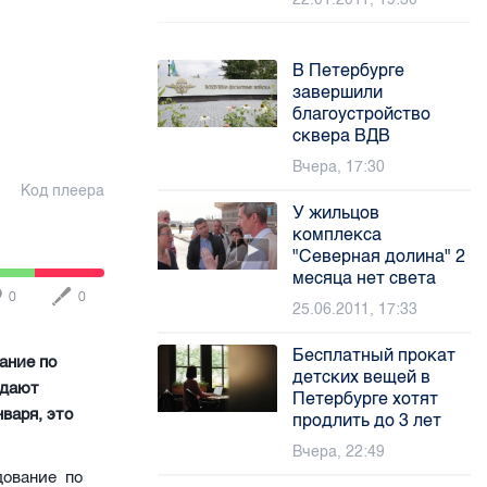
В Петербурге
завершили
благоустройство
сквера ВДВ
Вчера, 17:30
Код плеера
У жильцов
комплекса
"Северная долина" 2
месяца нет света
0
0
25.06.2011, 17:33
Бесплатный прокат
ание по
детских вещей в
идают
Петербурге хотят
варя, это
продлить до 3 лет
Вчера, 22:49
дование по