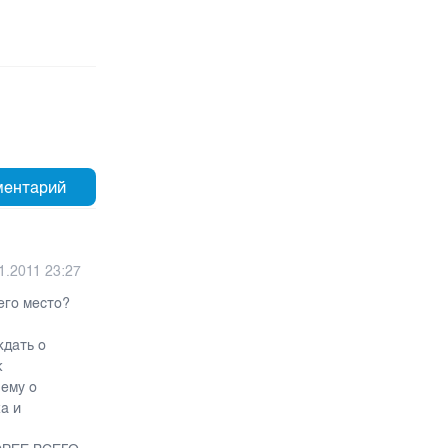
1.2011 23:27
его место?
ждать о
к
 ему о
а и