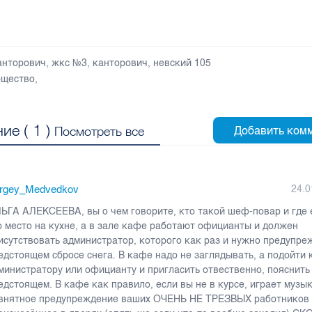
анторович
,
жкс №3
,
канторович
,
невский 105
щество
,
ие (
1
)
Посмотреть все
rgey_Medvedkov
24.0
ЬГА АЛЕКСЕЕВА, вы о чем говорите, кто такой шеф-повар и где 
о место на кухне, а в зале кафе работают официанты и должен
исутствовать администратор, которого как раз и нужно предупре
едстоящем сбросе снега. В кафе надо не заглядывать, а подойти 
министратору или официанту и пригласить отвественно, пояснить
едстоящем. В кафе как правило, если вы не в курсе, играет музык
внятное предупреждение ваших ОЧЕНЬ НЕ ТРЕЗВЫХ работников