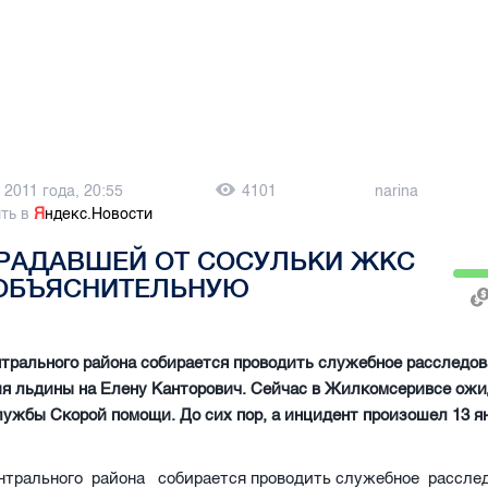
 2011 года, 20:55
4101
narina
ть в
Я
ндекс.Новости
РАДАВШЕЙ ОТ СОСУЛЬКИ ЖКС
 ОБЪЯСНИТЕЛЬНУЮ
рального района собирается проводить служебное расследов
ия льдины на Елену Канторович. Сейчас в Жилкомсеривсе ож
лужбы Скорой помощи. До сих пор, а инцидент произошел 13 ян
трального района собирается проводить служебное рассле