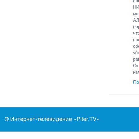
пр
НИ
мо
АЛ
пе
чт
пр
об
уб
ра
Ск
из
По
© Интернет-телевидение «Piter.TV»