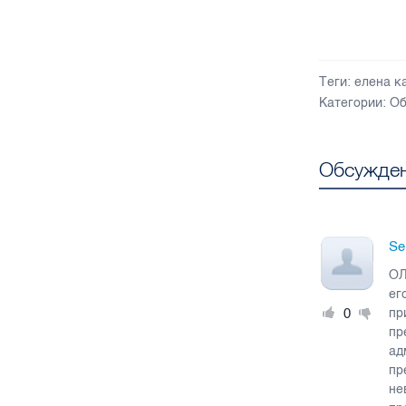
Теги:
елена к
Категории:
Об
Обсужден
Se
ОЛ
ег
0
пр
пр
ад
пр
не