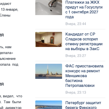
Платежки за ЖКХ
жидают
придут на Госуслуги
13 января,
с 1 сентября 2027
 Елены
года
Вчера, 23:44
Кандидат от СР
ИЯ
Сладков оспорил
отмену регистрации
ть, нам
на выборы в ЗакС
 делала»
Вчера, 23:27
бъяснение
попала под
ФАС приостановила
конкурс на ремонт
Меншикова
бастиона
ИЯ
Петропавловки
Вчера, 23:13
, видел, что
ой. Там были
Петербург защитит
берега Финского
ный директор