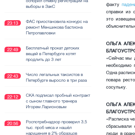
оспорил отмену регистрации на
паден
факту
выборы в ЗакС
справки из 
это извещен
ФАС приостановила конкурс на
23:13
объяснитель
ремонт Меншикова бастиона
Петропавловки
ОЛЬГА АЛЕ
Бесплатный прокат детских
22:49
БЛАГОУСТР
вещей в Петербурге хотят
«Сейчас мы 
продлить до 3 лет
необходимо 
Одна распис
Число легальных таксистов в
22:43
повара рест
Петербурге выросло в три раза
сосульку.
СКА подписал пробный контракт
22:12
с сыном главного тренера
ОЛЬГА АЛЕ
Игорем Ларионовым
БЛАГОУСТР
«Расписка че
Роспотребнадзор проверил 3,5
20:56
сбрасывали 
тыс. проб мяса и нашёл
нарушения в 2% образцов
люди в оран