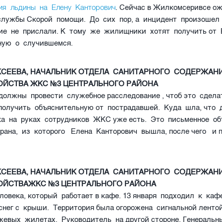
ия льдины на Елену Канторович
. Сейчас в Жилкомсеривсе о
службы Скорой помощи. До сих пор, а инцидент произошел 
ие не прислали. К тому же жилищники хотят получить от
ную о случившемся.
КСЕЕВА, НАЧАЛЬНИК ОТДЕЛА САНИТАРНОГО СОДЕРЖАН
ОЙСТВА ЖКС №3 ЦЕНТРАЛЬНОГО РАЙОНА
должны провести служебное расследование , чтоб это сдела
получить объяснительную от пострадавшей. Куда шла, что
ка на руках сотрудников ЖКС уже есть. Это письменное о
орана, из которого Елена Канторович вышла, после чего и 
КСЕЕВА, НАЧАЛЬНИК ОТДЕЛА САНИТАРНОГО СОДЕРЖАН
ОЙСТВАЖКС №3 ЦЕНТРАЛЬНОГО РАЙОНА
ловека, который работает в кафе. 13 января подходил к кафе
снег с крыши. Территория была огорожена сигнальной лент
жевых жилетах. Руководитель на другой стороне. Генераль