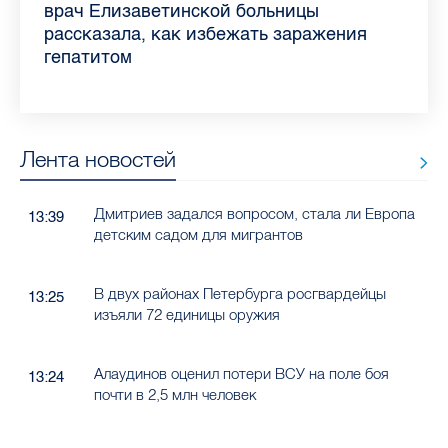
самых цитируемых СМИ Петербурга и
врач Елизаветинской больницы
педиатра для родителей
где самый высокий и самый низкий
воспаления ахиллова сухожилия летом
рассказала о возможностях для
Елизаветинской больницы ответила на
какие напитки можно приготовить дома
Ленобласти во II квартале 2026 года
рассказала, как избежать заражения
конкурс
работающих родителей
главные вопросы о заболевании
в жару
гепатитом
Лента новостей
Дмитриев задался вопросом, стала ли Европа
13:39
детским садом для мигрантов
В двух районах Петербурга росгвардейцы
13:25
изъяли 72 единицы оружия
Алаудинов оценил потери ВСУ на поле боя
13:24
почти в 2,5 млн человек