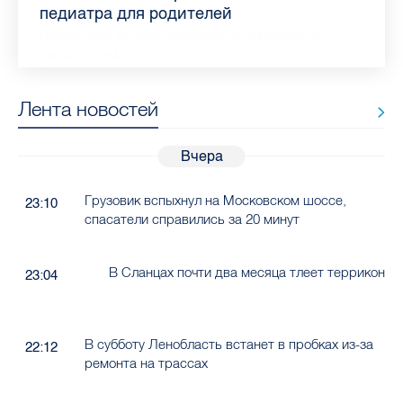
самых цитируемых СМИ Петербурга и
врач Елизаветинской больницы
педиатра для родителей
где самый высокий и самый низкий
воспаления ахиллова сухожилия летом
рассказала о возможностях для
Елизаветинской больницы ответила на
какие напитки можно приготовить дома
Ленобласти во II квартале 2026 года
рассказала, как избежать заражения
конкурс
работающих родителей
главные вопросы о заболевании
в жару
гепатитом
Лента новостей
Вчера
Грузовик вспыхнул на Московском шоссе,
23:10
спасатели справились за 20 минут
В Сланцах почти два месяца тлеет террикон
23:04
В субботу Ленобласть встанет в пробках из-за
22:12
ремонта на трассах