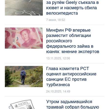
за рулём Geely съехала в
кювет и насмерть сбила
велосипедиста
7 июня, 18:52
Минфин РФ впервые
разместит облигации
российского
федерального займа в
юанях: мнение экспертов
13.11.2025, 12:06
Глава комитета РСТ
оценил антироссийские
санкции ЕС против
турбизнеса
24.10.2025, 14:49
Утром задымившийся
трамвай собрал большую