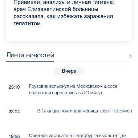
Piter.TV находится в ТОП-10 рейтинга
Прививки, анализы и личная гигиена:
Как обезопасить ребенка летом: советы
Проходные баллы в вузах СПб — 2026:
Врач назвала неожиданные причины
Декрет без потери дохода: эксперт
Что такое рассеянный склероз: невролог
Бамбл с вишней и лимонад с имбирем:
самых цитируемых СМИ Петербурга и
врач Елизаветинской больницы
педиатра для родителей
где самый высокий и самый низкий
воспаления ахиллова сухожилия летом
рассказала о возможностях для
Елизаветинской больницы ответила на
какие напитки можно приготовить дома
Ленобласти во II квартале 2026 года
рассказала, как избежать заражения
конкурс
работающих родителей
главные вопросы о заболевании
в жару
гепатитом
Лента новостей
Вчера
Грузовик вспыхнул на Московском шоссе,
23:10
спасатели справились за 20 минут
В Сланцах почти два месяца тлеет террикон
23:04
Средняя зарплата в Петербурге вырастет до
19:56