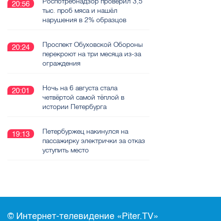
Роспотребнадзор проверил 3,5
20:56
тыс. проб мяса и нашёл
нарушения в 2% образцов
Проспект Обуховской Обороны
20:24
перекроют на три месяца из-за
ограждения
Ночь на 6 августа стала
20:01
четвёртой самой тёплой в
истории Петербурга
Петербуржец накинулся на
19:13
пассажирку электрички за отказ
уступить место
© Интернет-телевидение «Piter.TV»