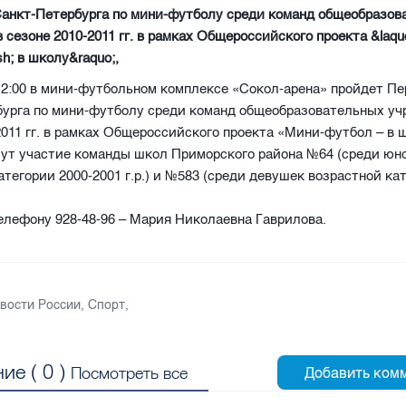
Санкт-Петербурга по мини-футболу среди команд общеобразов
 сезоне 2010-2011 гг. в рамках Общероссийского проекта &laq
h; в школу&raquo;,
12:00 в мини-футбольном комплексе «Сокол-арена» пройдет П
бурга по мини-футболу среди команд общеобразовательных уч
2011 гг. в рамках Общероссийского проекта «Мини-футбол – в ш
мут участие команды школ Приморского района №64 (среди ю
атегории 2000-2001 г.р.) и №583 (среди девушек возрастной ка
елефону 928-48-96 – Мария Николаевна Гаврилова.
вости России
,
Спорт
,
ие (
0
)
Посмотреть все