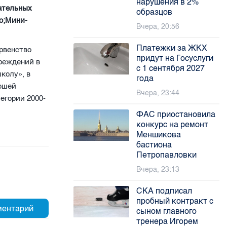
нарушения в 2%
ательных
образцов
uo;Мини-
Вчера, 20:56
Платежки за ЖКХ
ервенство
придут на Госуслуги
реждений в
с 1 сентября 2027
колу», в
года
ношей
Вчера, 23:44
тегории 2000-
ФАС приостановила
конкурс на ремонт
Меншикова
бастиона
Петропавловки
Вчера, 23:13
СКА подписал
пробный контракт с
сыном главного
тренера Игорем