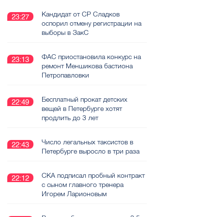
Кандидат от СР Сладков
23:27
оспорил отмену регистрации на
выборы в ЗакС
ФАС приостановила конкурс на
23:13
ремонт Меншикова бастиона
Петропавловки
Бесплатный прокат детских
22:49
вещей в Петербурге хотят
продлить до 3 лет
Число легальных таксистов в
22:43
Петербурге выросло в три раза
СКА подписал пробный контракт
22:12
с сыном главного тренера
Игорем Ларионовым