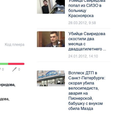
Убийца Свиридова
попал из СИЗО в
больницу
Красноярска
28.03.2012, 9:58
Убийце Свиридова
скостили два
месяца с
Код плеера
двадцатилетнего ...
24.01.2012, 14:10
0
0
Всплеск ДТП в
Санкт-Петербурге:
скорая убила
иридова,
велосипедиста,
авария на
Пионерской,
идова,
бабушку с внуком
сбила Мазда