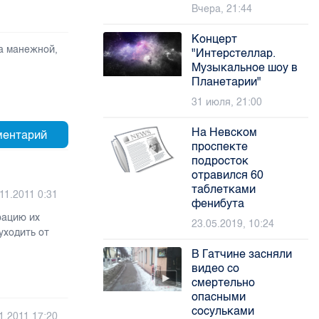
Вчера, 21:44
Концерт
на манежной
,
"Интерстеллар.
Музыкальное шоу в
Планетарии"
31 июля, 21:00
На Невском
проспекте
подросток
отравился 60
таблетками
11.2011 0:31
фенибута
рацию их
23.05.2019, 10:24
уходить от
В Гатчине засняли
видео со
смертельно
опасными
сосульками
1.2011 17:20