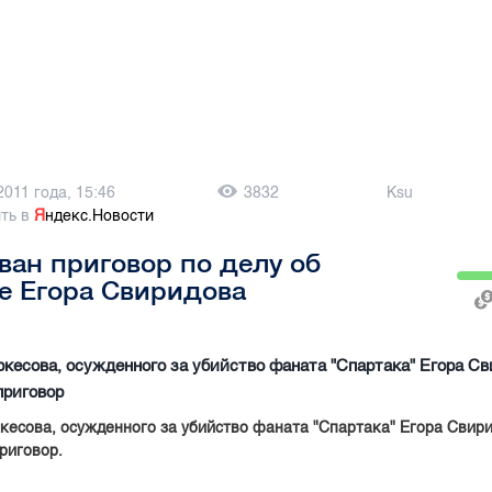
2011 года, 15:46
3832
Ksu
ть в
Я
ндекс.Новости
ан приговор по делу об
е Егора Свиридова
кесова, осужденного за убийство фаната "Спартака" Егора Св
приговор
кесова, осужденного за убийство фаната "Спартака" Егора Свир
риговор.