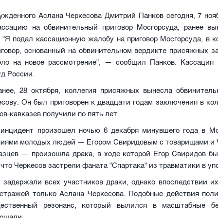
ужденного Аслана Черкесова Дмитрий Панков сегодня, 7 нояб
ассацию на обвинительный приговор Мосгорсуда, ранее вы
 "Я подал кассационную жалобу на приговор Мосгорсуда, в 
иговор, основанный на обвинительном вердикте присяжных за
ело на новое рассмотрение", — сообщил Панков. Кассация 
д России.
анее, 28 октября, коллегия присяжных вынесла обвинитель
сову. Он был приговорен к двадцати годам заключения в ко
ов-кавказев получили по пять лет.
 инцидент произошел ночью 6 декабря минувшего года в М
ниями молодых людей — Егором Свиридовым с товарищами и 
казцев — произошла драка, в ходе которой Егор Свиридов бы
 что Черкесов застрели фаната "Спартака" из травматики в уп
 задержали всех участников драки, однако впоследствии их
 стражей только Аслана Черкесова. Подобные действия пол
ественный резонанс, который вылился в масштабные бе
ощади.