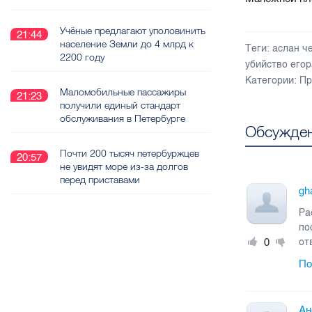
Учёные предлагают уполовинить
21:44
население Земли до 4 млрд к
Теги:
аслан ч
2200 году
убийство его
Категории:
Пр
Маломобильные пассажиры
21:23
получили единый стандарт
обслуживания в Петербурге
Обсужден
Почти 200 тысяч петербуржцев
20:57
не увидят море из-за долгов
перед приставами
gh
Ра
по
0
от
По
Ан