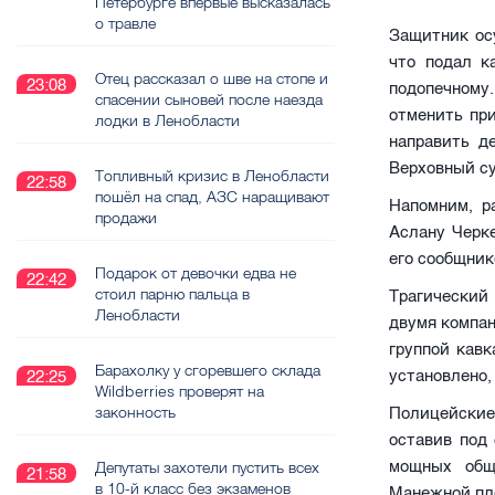
Петербурге впервые высказалась
о травле
Защитник ос
что подал к
Отец рассказал о шве на стопе и
23:08
подопечному.
спасении сыновей после наезда
отменить пр
лодки в Ленобласти
направить д
Верховный су
Топливный кризис в Ленобласти
22:58
пошёл на спад, АЗС наращивают
Напомним, р
продажи
Аслану Черке
его сообщник
Подарок от девочки едва не
22:42
стоил парню пальца в
Трагический
Ленобласти
двумя компа
группой кав
Барахолку у сгоревшего склада
установлено,
22:25
Wildberries проверят на
законность
Полицейские
оставив под
мощных общ
Депутаты захотели пустить всех
21:58
в 10-й класс без экзаменов
Манежной пл