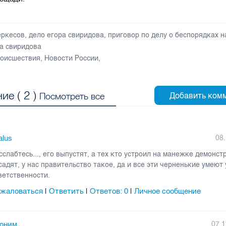
еркесов
,
дело егора свиридова
,
приговор по делу о беспорядках 
ра свиридова
оисшествия
,
Новости России
,
ие (
2
)
Посмотреть все
alus
08.
сслабтесь..., его выпустят, а тех кто устроил на манежке демонст
садят, у нас правительство такое, да и все эти черненькие умеют 
ветственности.
жаловаться
Ответить
Ответов:
0
Личное сообщение
|
|
|
оним
07.1