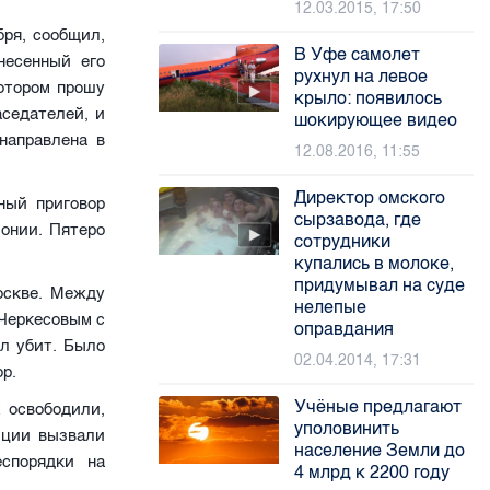
12.03.2015, 17:50
ря, сообщил,
В Уфе самолет
несенный его
рухнул на левое
котором прошу
крыло: появилось
седателей, и
шокирующее видео
направлена в
12.08.2016, 11:55
Директор омского
ный приговор
сырзавода, где
лонии. Пятеро
сотрудники
купались в молоке,
придумывал на суде
оскве. Между
нелепые
Черкесовым с
оправдания
л убит. Было
02.04.2014, 17:31
ор.
Учёные предлагают
 освободили,
уполовинить
иции вызвали
население Земли до
спорядки на
4 млрд к 2200 году