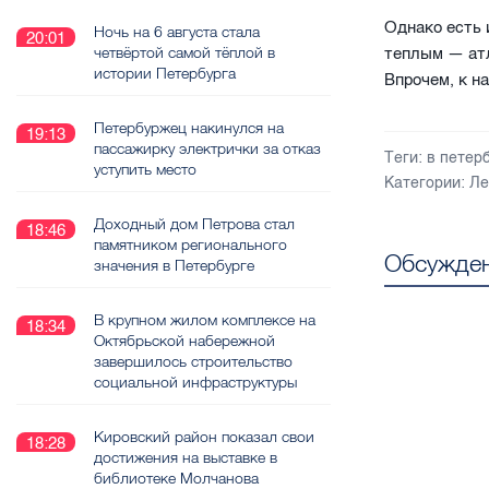
Однако есть 
Ночь на 6 августа стала
20:01
четвёртой самой тёплой в
теплым — атл
истории Петербурга
Впрочем, к н
Петербуржец накинулся на
19:13
пассажирку электрички за отказ
Теги:
в петер
уступить место
Категории:
Ле
Доходный дом Петрова стал
18:46
памятником регионального
Обсужден
значения в Петербурге
В крупном жилом комплексе на
18:34
Октябрьской набережной
завершилось строительство
социальной инфраструктуры
Кировский район показал свои
18:28
достижения на выставке в
библиотеке Молчанова