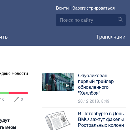
Войти
|
Зарегистрироваться
ить
Трансляции
ндекс.Новости
Опубликован
первый трейлер
обновленного
"Хеллбоя"
0
0
20.12.2018, 8:49
В Петербурге в День
ВМФ зажгут факелы
будут
Ростральных колонн
ать меры