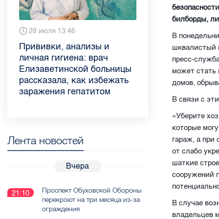
безопасности
билборды, ли
Вчера 9:02
28 июля 13:46
13 июля 9:05
3 июля 11:56
23 июня 9:10
16 июня 11:37
11 июня 12:37
3 июня 10:02
В понедельни
Piter.TV находится в
Прививки, анализы и
Как обезопасить ребенка
Проходные баллы в вузах
Врач назвала неожиданные
Декрет без потери дохода:
Что такое рассеянный
Бамбл с вишней и лимонад
шквалистый в
ТОП-10 рейтинга самых
личная гигиена: врач
летом: советы педиатра
СПб — 2026: где самый
причины воспаления
эксперт рассказала о
склероз: невролог
с имбирем: какие напитки
пресс-служба
цитируемых СМИ
Елизаветинской больницы
для родителей
высокий и самый низкий
ахиллова сухожилия летом
возможностях для
Елизаветинской больницы
можно приготовить дома в
может стать 
Петербурга и Ленобласти
рассказала, как избежать
конкурс
работающих родителей
ответила на главные
жару
домов, обрыв
во II квартале 2026 года
заражения гепатитом
вопросы о заболевании
В связи с эт
«Уберите хоз
которые могу
Лента новостей
гараж, а при
от слабо укр
шаткие строе
Вчера
сооружений п
потенциальн
Проспект Обуховской Обороны
21:10
перекроют на три месяца из-за
В случае воз
ограждения
владельцев м