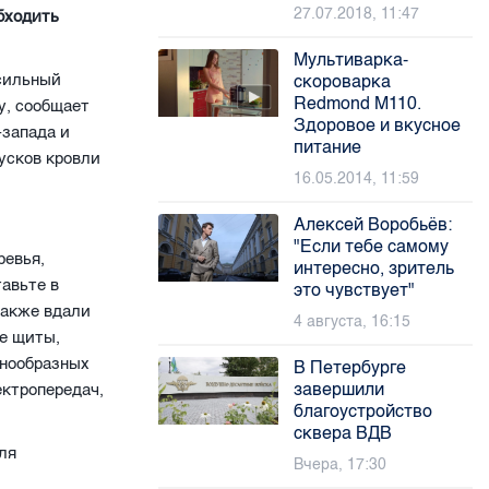
27.07.2018, 11:47
бходить
Мультиварка-
 сильный
скороварка
Redmond М110.
у, сообщает
Здоровое и вкусное
-запада и
питание
усков кровли
16.05.2014, 11:59
Алексей Воробьёв:
"Если тебе самому
ревья,
интересно, зритель
авьте в
это чувствует"
также вдали
4 августа, 16:15
ые щиты,
знообразных
В Петербурге
завершили
ектропередач,
благоустройство
сквера ВДВ
ля
Вчера, 17:30