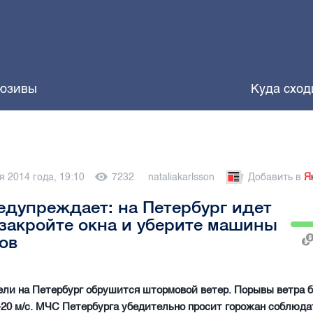
юзивы
Куда сход
я 2014 года, 19:10
7232
nataliakarlsson
Добавить в
Я
дупреждает: на Петербург идет
закройте окна и уберите машины
ов
ели на Петербург обрушится штормовой ветер. Порывы ветра 
-20 м/с. МЧС Петербурга убедительно просит горожан соблюд