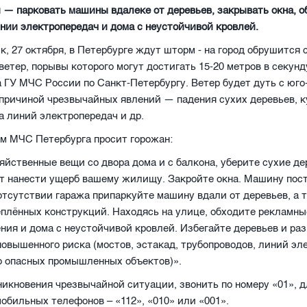
 — парковать машины вдалеке от деревьев, закрывать окна, о
нии электропередач и дома с неустойчивой кровлей.
к, 27 октября, в Петербурге ждут шторм - на город обрушится
етер, порывы которого могут достигать 15-20 метров в секунд
 ГУ МЧС России по Санкт-Петербургу. Ветер будет дуть с юго
причиной чрезвычайных явлений — падения сухих деревьев, к
а линий электропередач и др.
им МЧС Петербурга просит горожан:
яйственные вещи со двора дома и с балкона, уберите сухие де
т нанести ущерб вашему жилищу. Закройте окна. Машину пост
 отсутствии гаража припаркуйте машину вдали от деревьев, а 
еплённых конструкций. Находясь на улице, обходите рекламн
ния и дома с неустойчивой кровлей. Избегайте деревьев и ра
овышенного риска (мостов, эстакад, трубопроводов, линий эл
о опасных промышленных объектов)».
никновения чрезвычайной ситуации, звонить по номеру «01», д
обильных телефонов – «112», «010» или «001».