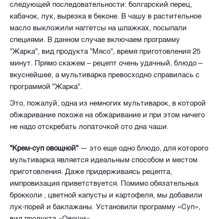
следующей последовательности: болгарский перец,
кабачок, лук, вырезка в беконе. В чашу в растительное
масло выкложили наггетсы на шпажках, посыпали
специями. В данном случае включаем программу
"Жарка", вид продукта "Мясо", время приготовления 25
минут. Прямо скажем – рецепт очень удачный, блюдо –
вкуснейшее, а мультиварка превосходно справилась с
программой "Жарка".
Это, пожалуй, одна из немногих мультиварок, в которой
обжаривание похоже на обжаривание и при этом ничего
не надо отскребать лопаточкой ото дна чаши.
"Крем-суп овощной"
— это еще одно блюдо, для которого
мультиварка является идеальным способом и местом
приготовления. Даже придерживаясь рецепта,
импровизация приветствуется. Помимо обязательных
брокколи , цветной капусты и картофеля, мы добавили
лук-порей и баклажаны. Установили программу «Суп»,
вид продукта «Овощи».