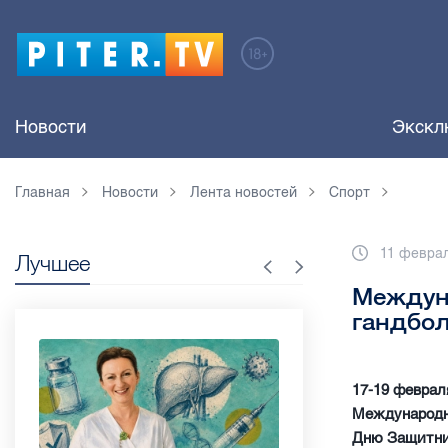
Новости
Экскл
Главная
Новости
Лента новостей
Спорт
11 феврал
Лучшее
Междун
гандбо
17-19 феврал
Международны
Дню Защитник