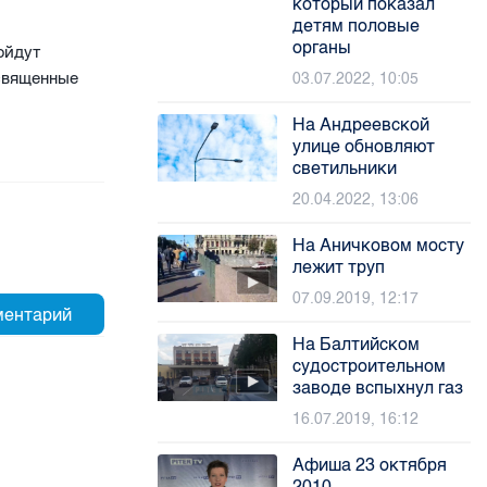
который показал
детям половые
органы
ойдут
освященные
03.07.2022, 10:05
На Андреевской
улице обновляют
светильники
20.04.2022, 13:06
На Аничковом мосту
лежит труп
07.09.2019, 12:17
На Балтийском
судостроительном
заводе вспыхнул газ
16.07.2019, 16:12
Афиша 23 октября
2010