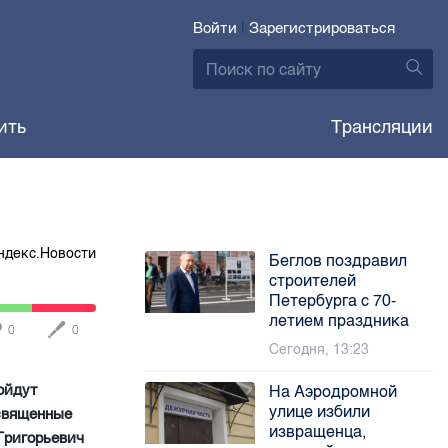
Войти
|
Зарегистрироваться
ить
Трансляции
ндекс.Новости
Беглов поздравил
строителей
Петербурга с 70-
летием праздника
0
0
Сегодня, 13:23
ойдут
На Аэродромной
улице избили
освященные
извращенца,
Григорьевич