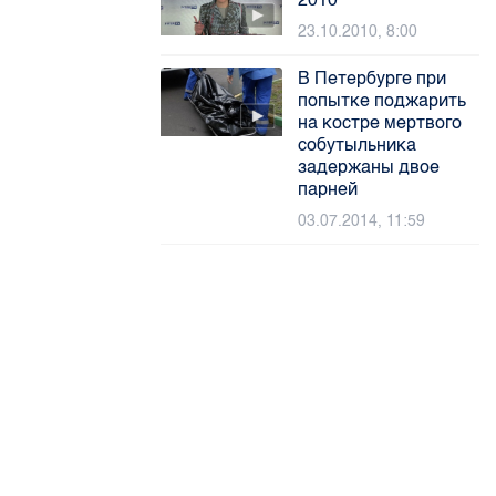
23.10.2010, 8:00
В Петербурге при
попытке поджарить
на костре мертвого
собутыльника
задержаны двое
парней
03.07.2014, 11:59