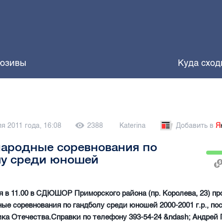
юзивы
Куда сход
я 2011 года, 16:08
2388
Katerina
Добавить в
Я
ародные соревнования по
лу среди юношей
я в 11.00 в СДЮШОР Приморского района (пр. Королева, 23) пр
е соревнования по гандболу среди юношей 2000-2001 г.р., п
а Отечества.Справки по телефону 393-54-24 &ndash; Андрей 