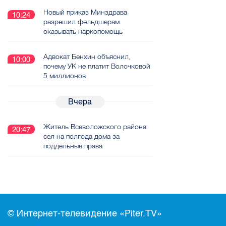
Новый приказ Минздрава
10:24
разрешил фельдшерам
оказывать наркопомощь
Адвокат Бенхин объяснил,
10:00
почему УК не платит Волочковой
5 миллионов
Вчера
Житель Всеволожского района
20:47
сел на полгода дома за
поддельные права
© Интернет-телевидение «Piter.TV»