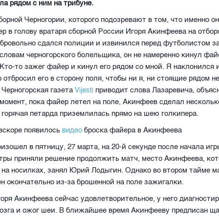
ла рядом с ним на трибуне.
орной Черногории, которого подозревают в том, что именно о
р в голову вратаря сборной России Игоря Акинфеева на отбор
обровольно сдался полиции и извинился перед футболистом з
 словам черногорского болельщика, он не намеренно кинул фай
Кто-то зажег файер и кинул его рядом со мной. Я наклонился 
 отбросил его в сторону поля, чтобы ни я, ни стоящие рядом н
Vijesti
 Черногорская газета
приводит слова Лазаревича, объяс
 момент, пока файер летел на поле, Акинфеев сделал нескольк
и горячая петарда приземлилась прямо на шею голкипера.
видео
вскоре появилось
броска файера в Акинфеева
изошел в пятницу, 27 марта, на 20-й секунде после начала игр
тры приняли решение продолжить матч, место Акинфеева, ко
 на носилках, занял Юрий Лодыгин. Однако во втором тайме м
н окончательно из-за брошенной на поле зажигалки.
оря Акинфеева сейчас удовлетворительное, у него диагности
мозга и ожог шеи. В ближайшее время Акинфееву предписан 