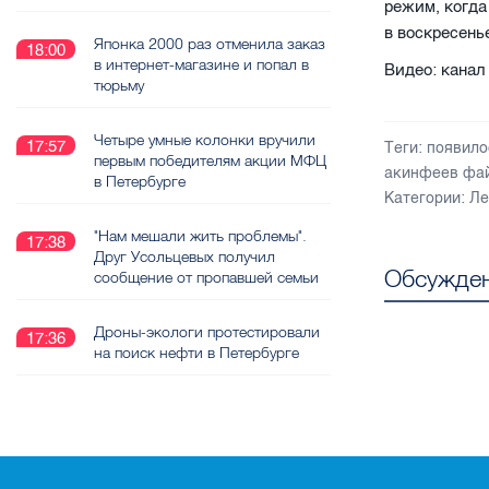
режим, когда
в воскресен
Японка 2000 раз отменила заказ
18:00
в интернет-магазине и попал в
Видео: кана
тюрьму
Четыре умные колонки вручили
17:57
Теги:
появило
первым победителям акции МФЦ
акинфеев фа
в Петербурге
Категории:
Ле
"Нам мешали жить проблемы".
17:38
Друг Усольцевых получил
Обсужден
сообщение от пропавшей семьи
Дроны-экологи протестировали
17:36
на поиск нефти в Петербурге