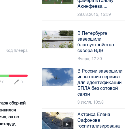
файера в голову
Акинфеева ...
28.03.2015, 15:59
В Петербурге
завершили
благоустройство
сквера ВДВ
Код плеера
Вчера, 17:30
В России завершили
испытания сервиса
для идентификации
0
0
БПЛА без сотовой
связи
3 июля, 10:58
таря сборной
звинился
Актриса Елена
ча, он не
Сафонова
петарду,
госпитализирована