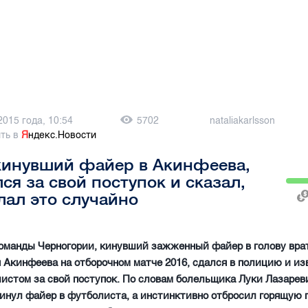
2015 года, 10:54
5702
nataliakarlsson
ть в
Я
ндекс.Новости
кинувший файер в Акинфеева,
ся за свой поступок и сказал,
лал это случайно
оманды Черногории, кинувший зажженный файер в голову вра
 Акинфеева на отборочном матче 2016, сдался в полицию и и
истом за свой поступок. По словам болельщика Луки Лазареви
инул файер в футболиста, а инстинктивно отбросил горящую 