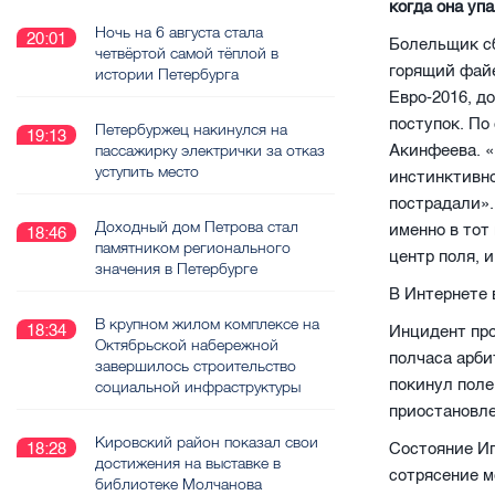
когда она упа
Ночь на 6 августа стала
20:01
Болельщик сб
четвёртой самой тёплой в
горящий файе
истории Петербурга
Евро-2016, д
поступок. По
Петербуржец накинулся на
19:13
Акинфеева. «
пассажирку электрички за отказ
уступить место
инстинктивно
пострадали».
Доходный дом Петрова стал
именно в тот
18:46
памятником регионального
центр поля, 
значения в Петербурге
В Интернете 
В крупном жилом комплексе на
18:34
Инцидент про
Октябрьской набережной
полчаса арби
завершилось строительство
покинул поле
социальной инфраструктуры
приостановле
Кировский район показал свои
Состояние Иг
18:28
достижения на выставке в
сотрясение 
библиотеке Молчанова