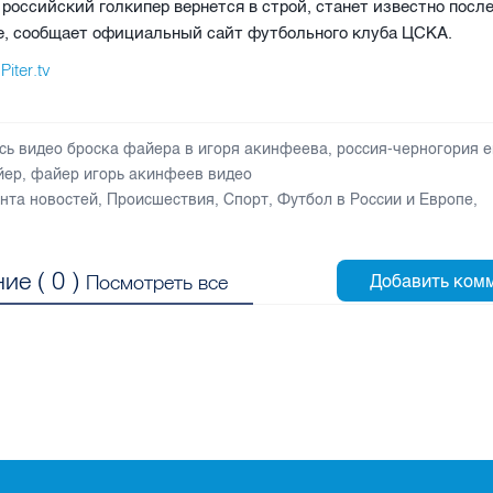
 российский голкипер вернется в строй, станет известно посл
ье, сообщает официальный сайт футбольного клуба ЦСКА.
Piter.tv
л
сь видео броска файера в игоря акинфеева
,
россия-черногория 
йер
,
файер игорь акинфеев видео
нта новостей
,
Происшествия
,
Спорт
,
Футбол в России и Европе
,
ие (
0
)
Посмотреть все