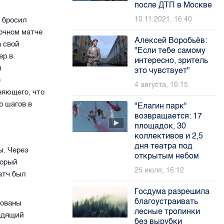
после ДТП в Москве
10.11.2021, 16:40
н бросил
очном матче
Алексей Воробьёв:
а свой
"Если тебе самому
ер в
интересно, зритель
и
это чувствует"
е
4 августа, 16:15
няющего, что
о шагов в
"Елагин парк"
возвращается: 17
площадок, 30
коллективов и 2,5
дня театра под
ы. Через
открытым небом
торый
25 июля, 16:12
атч был
Госдума разрешила
благоустраивать
рованы
лесные тропинки
щадящий
без вырубки