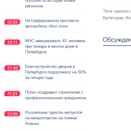
пособия по истории новых
регионов
Теги:
шансон 
Категории:
Кл
На Шафировском проспекте
12:34
автомобиль сбил лося
Обсужден
МЧС эвакуировало 42 человека
12:11
при пожаре в жилом доме в
Петербурге
Благоустройство дворов в
11:49
Петербурге подорожало на 50%
за четыре года
Путин поздравил строителей с
11:21
профессиональным праздником
Российские туристы жалуются
10:55
на микропластик на пляжах
Аланьи