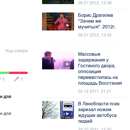
06.07.2012, 13:46
Борис Драгилев
"Зачем же
мучиться". 2012г.
06.07.2012, 13:45
Код плеера
Массовые
задержания у
Гостиного двора,
оппозиция
переместилась на
0
0
площадь Восстания
05.12.2011, 21:21
н для
В Ленобласти псих
зарезал ножом
н для
ждущих автобуса
людей
25.10.2011, 13:50