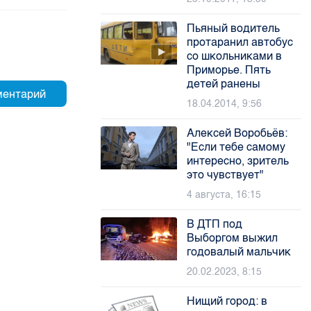
Пьяный водитель
протаранил автобус
со школьниками в
Приморье. Пять
детей ранены
18.04.2014, 9:56
Алексей Воробьёв:
"Если тебе самому
интересно, зритель
это чувствует"
4 августа, 16:15
В ДТП под
Выборгом выжил
годовалый мальчик
20.02.2023, 8:15
Нищий город: в