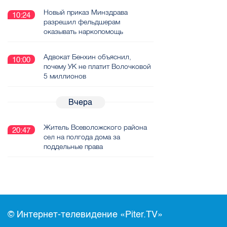
Новый приказ Минздрава
10:24
разрешил фельдшерам
оказывать наркопомощь
Адвокат Бенхин объяснил,
10:00
почему УК не платит Волочковой
5 миллионов
Вчера
Житель Всеволожского района
20:47
сел на полгода дома за
поддельные права
© Интернет-телевидение «Piter.TV»