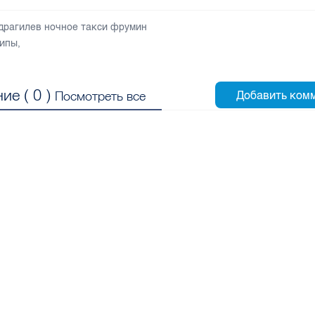
драгилев ночное такси фрумин
ипы
,
ие (
0
)
Посмотреть все