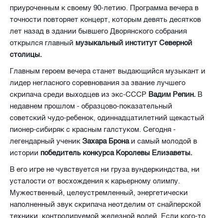
приуроченным к своему 90-летию. Программа вечера в
точности повторяет концерт, которым девять десятков
лет назад в здании бывшего Дворянского собрания
открылся главный
музыкальный институт Северной
столицы.
Главным героем вечера станет выдающийся музыкант и
лидер негласного соревнования за звание лучшего
скрипача среди выходцев из экс-СССР
Вадим Репин.
В
недавнем прошлом - образцово-показательный
советский чудо-ребенок, одиннадцатилетний щекастый
пионер-сибиряк с красным галстуком. Сегодня -
легендарный ученик
Захара Брона
и самый молодой в
истории
победитель конкурса Королевы Елизаветы.
В его игре не чувствуется ни груза вундеркиндства, ни
усталости от восхождения к карьерному олимпу.
Мужественный, целеустремленный, энергетически
наполненный звук скрипача неотделим от снайперской
техники, контролируемой железной волей. Если кого-то