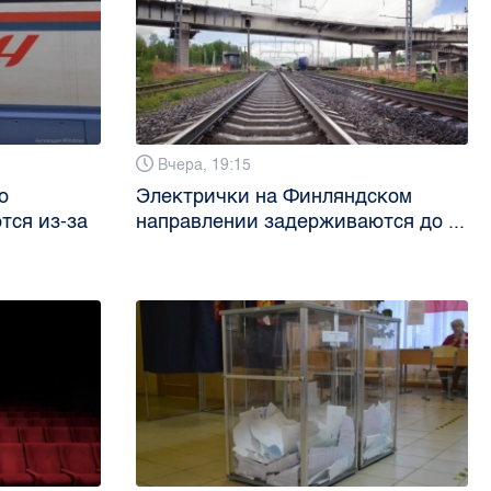
Вчера, 19:15
о
Электрички на Финляндском
тся из-за
направлении задерживаются до ...