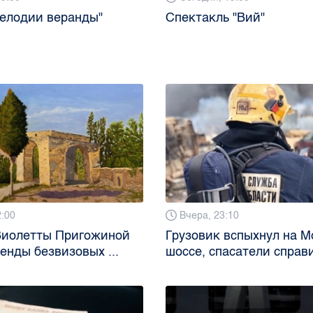
елодии веранды"
Спектакль "Вий"
2:00
Вчера, 23:10
Виолетты Пригожиной
Грузовик вспыхнул на 
генды безвизовых ...
шоссе, спасатели справи