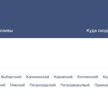
юзивы
Куда сход
Выборгский
Калининский
Кировский
Колпинский
Кр
кий
Невский
Петроградский
Петродворцовый
Примор