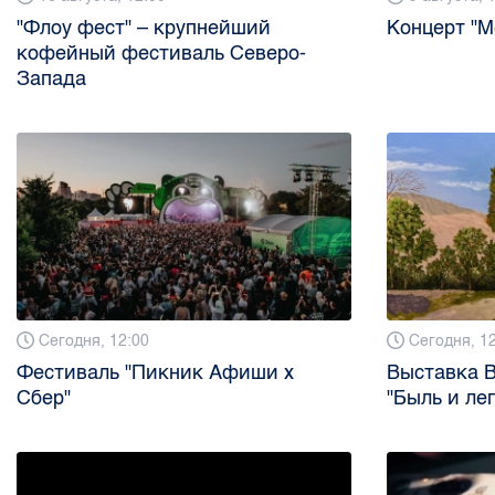
"Флоу фест" – крупнейший
Концерт "М
кофейный фестиваль Северо-
Запада
Сегодня, 12:00
Сегодня, 1
Фестиваль "Пикник Афиши х
Выставка 
Сбер"
"Быль и ле