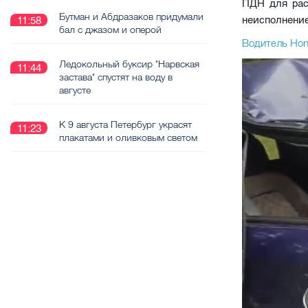
ПДН для рас
Бутман и Абдразаков придумали
неисполнени
11:58
бал с джазом и оперой
Водитель Hon
Ледокольный буксир "Нарвская
11:44
застава" спустят на воду в
августе
К 9 августа Петербург украсят
11:23
плакатами и оливковым светом