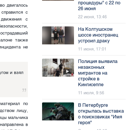
процедуры" с 22 по
во двигалось
26 июня
 справился с
22 июня, 13:46
 движения с
езопасности,
На Колтушском
Пострадавший
шоссе иностранец
салоне также
устроил драку
инцидента не
11 июня, 17:01
Полиция выявила
незаконных
угом и взял
мигрантов на
стройке в
Кингисеппе
11 июля, 9:56
 материал по
В Петербурге
дством лицу,
открылась выставка
о поисковиках "Имя
ицы мальчика
героя"
направлена в