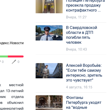
Полиция Петербурга
пресекла продажу
контрафактного ...
Вчера, 11:27
В Свердловской
области в ДТП
погибли пять
человек
ндекс.Новости
Вчера, 10:43
0
0
Алексей Воробьёв:
"Если тебе самому
интересно, зритель
это чувствует"
ник местной
4 августа, 16:15
ал 13-летний
ник отдела
Фонтаны
Петербурга уходят
в объяснил
на "водные
ршеннолетний