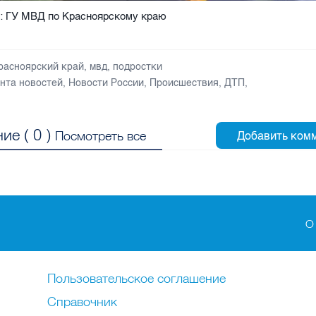
: ГУ МВД по Красноярскому краю
расноярский край
,
мвд
,
подростки
нта новостей
,
Новости России
,
Происшествия
,
ДТП
,
ие (
0
)
Посмотреть все
О
Пользовательское соглашение
Справочник