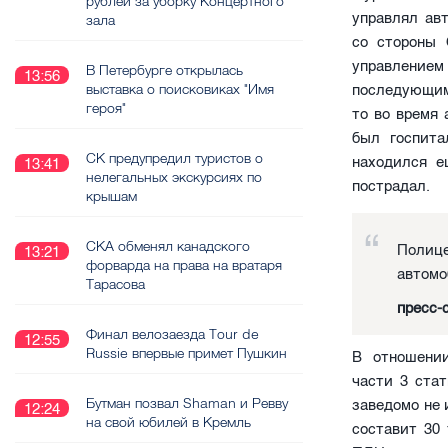
рублей за уборку Концертного
управлял ав
зала
со стороны 
управление
В Петербурге открылась
13:56
выставка о поисковиках "Имя
последующим
героя"
то во время
был госпита
СК предупредил туристов о
находился е
13:41
нелегальных экскурсиях по
пострадал.
крышам
СКА обменял канадского
Полице
13:21
форварда на права на вратаря
автомо
Тарасова
пресс-
Финал велозаезда Tour de
12:55
Russie впервые примет Пушкин
В отношении
части 3 ста
Бутман позвал Shaman и Ревву
заведомо не
12:24
на свой юбилей в Кремль
составит 30