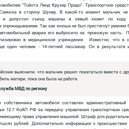
томобилем "Тойота Ленд Крузер Прадо". Транспортное средст
Саянска в сторону Шунер. В какой-то момент мальчик не
м и допустил съезд машины в левый кювет по ходу
 опрокидыванием. Так как юноша не был пристегнут ремнем б
 автомобильной аварии его выбросило на проезжую часть. 
лизирован в медицинское учреждение. Известно, что в 
ще один человек - 14-летний пассажир. Он в результате 
йские выяснили, что мальчик решил покататься вместе с др
биль матери, пока она была на работе.
служба МВД по региону
 собственника автомобиля составлен административный
тьи 12.7 КоАП РФ за передачу управления транспортным сре
 имеющему права управления машиной. Штраф для родительн
 тысяч рублей. Дополнительно информация о происшествии 