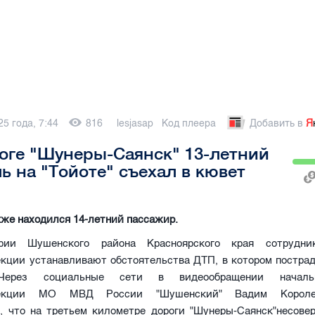
25 года, 7:44
816
lesjasap
Код плеера
Добавить в
Я
оге "Шунеры-Саянск" 13-летний
ь на "Тойоте" съехал в кювет
же находился 14-летний пассажир.
рии Шушенского района Красноярского края сотруд
екции устанавливают обстоятельства ДТП, в котором пострад
 Через социальные сети в видеообращении началь
спекции МО МВД России "Шушенский" Вадим Короле
, что на третьем километре дороги "Шунеры-Саянск"несове