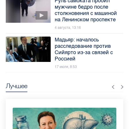
Руль самоката пробил
мужчине бедро после
столкновения с машиной
на Ленинском проспекте
4 августа, 13:16
Мадьяр: началось
расследование против
Сийярто из-за связей с
Россией
17 июля, 8:53
Лучшее