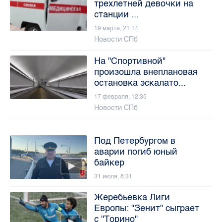
трехлетней девочки на
станции ...
19 марта, 21:14
Новости СПб
На "Спортивной"
произошла внеплановая
остановка эскалато...
17 февраля, 12:35
Новости СПб
Под Петербургом в
аварии погиб юный
байкер
31 июля, 8:31
Жеребьевка Лиги
Европы: "Зенит" сыграет
с "Торино"