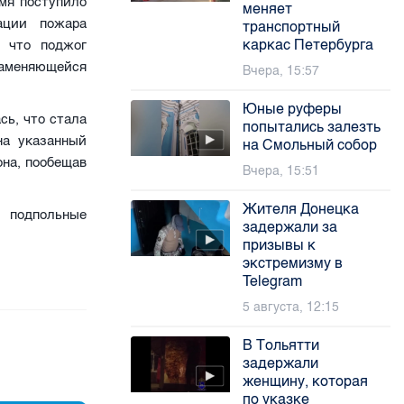
мя поступило
меняет
ации пожара
транспортный
каркас Петербурга
, что поджог
аменяющейся
Вчера, 15:57
Юные руферы
сь, что стала
попытались залезть
на указанный
на Смольный собор
она, пообещав
Вчера, 15:51
Жителя Донецка
 подпольные
задержали за
призывы к
экстремизму в
Telegram
5 августа, 12:15
В Тольятти
задержали
женщину, которая
по указке