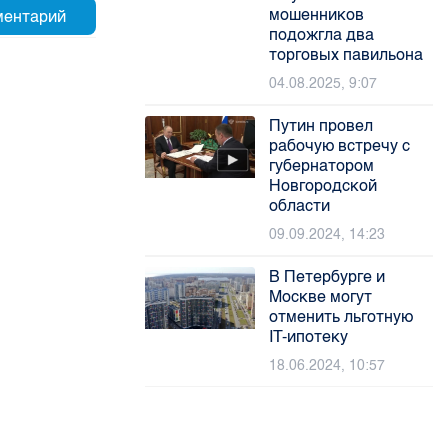
мошенников
подожгла два
торговых павильона
04.08.2025, 9:07
Путин провел
рабочую встречу с
губернатором
Новгородской
области
09.09.2024, 14:23
В Петербурге и
Москве могут
отменить льготную
IT-ипотеку
18.06.2024, 10:57