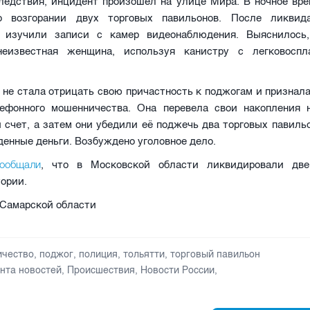
ледствия, инцидент произошел на улице Мира. В ночное вре
о возгорании двух торговых павильонов. После ликвид
 изучили записи с камер видеонаблюдения. Выяснилось
неизвестная женщина, используя канистру с легковоспл
не стала отрицать свою причастность к поджогам и признала
ефонного мошенничества. Она перевела свои накопления 
счет, а затем они убедили её поджечь два торговых павиль
денные деньги. Возбуждено уголовное дело.
ообщали
, что в Московской области ликвидировали две
ории.
 Самарской области
ичество
,
поджог
,
полиция
,
тольятти
,
торговый павильон
нта новостей
,
Происшествия
,
Новости России
,