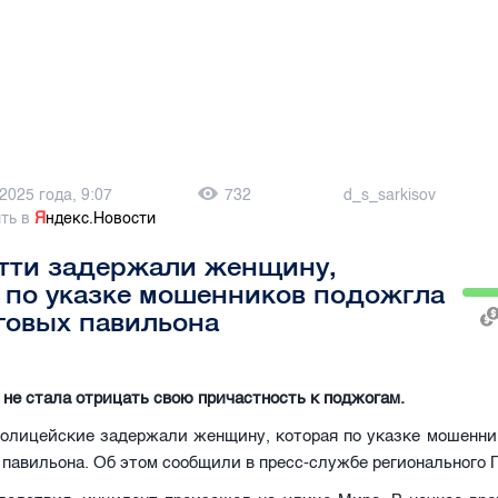
2025 года, 9:07
732
d_s_sarkisov
ть в
Я
ндекс.Новости
ятти задержали женщину,
 по указке мошенников подожгла
говых павильона
не стала отрицать свою причастность к поджогам.
полицейские задержали женщину, которая по указке мошенни
 павильона. Об этом сообщили в пресс-службе регионального 