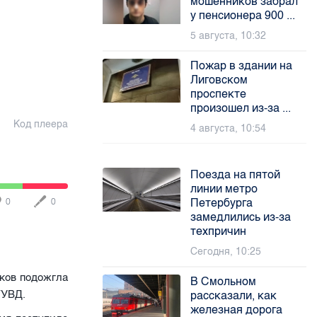
мошенников забрал
у пенсионера 900 ...
5 августа, 10:32
Пожар в здании на
Лиговском
проспекте
произошел из-за ...
Код плеера
4 августа, 10:54
Поезда на пятой
линии метро
Петербурга
0
0
замедлились из-за
техпричин
Сегодня, 10:25
ков подожгла
В Смольном
ГУВД.
рассказали, как
железная дорога