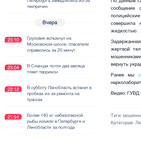
Петербурга замедлились из-за
По данным с
техпричин
сообщение 
полицейские
Вчера
совершила 
жидкостью.
Грузовик вспыхнул на
23:10
Задержанная 
Московском шоссе, спасатели
жертвой тел
справились за 20 минут
мошенниками 
вернуть укра
В Сланцах почти два месяца
23:04
тлеет террикон
с
Ранее мы
нарколаборат
В субботу Ленобласть встанет в
22:12
Видео: ГУВД
пробках из-за ремонта на
трассах
Более 140 кг небезопасной
Теги:
мошенн
21:54
рыбы изъяли в Петербурге и
Категории:
Ле
Ленобласти за полгода