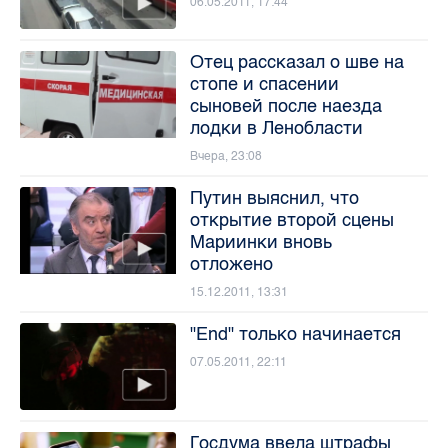
06.05.2011, 17:44
Отец рассказал о шве на
стопе и спасении
сыновей после наезда
лодки в Ленобласти
Вчера, 23:08
Путин выяснил, что
открытие второй сцены
Мариинки вновь
отложено
15.12.2011, 13:31
"End" только начинается
07.05.2011, 22:11
Госдума ввела штрафы