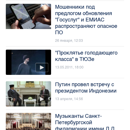
Мошенники под
предлогом обновления
"Госуслуг" и ЕМИАС
распространяют опасное
ПО
26 января, 12:03
"Проклятье голодающего
класса" в ТЮЗе
13.05.2011, 18:00
Путин провел встречу с
президентом Индонезии
13 апреля, 14:56
Музыканты Санкт-
Петербургской
филармонии имени Д.Д.