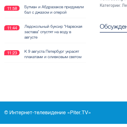
Категории:
Ле
Бутман и Абдразаков придумали
11:58
бал с джазом и оперой
Обсужден
Ледокольный буксир "Нарвская
11:44
застава" спустят на воду в
августе
К 9 августа Петербург украсят
11:23
плакатами и оливковым светом
© Интернет-телевидение «Piter.TV»