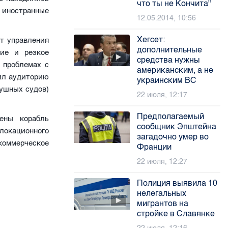
что ты не Кончита"
иностранные
12.05.2014, 10:56
Хегсет:
т управления
дополнительные
ние и резкое
средства нужны
 проблемах с
американским, а не
мил аудиторию
украинским ВС
душных судов)
22 июля, 12:17
Предполагаемый
ены корабль
сообщник Эпштейна
локационного
загадочно умер во
 коммерческое
Франции
22 июля, 12:27
Полиция выявила 10
нелегальных
мигрантов на
стройке в Славянке