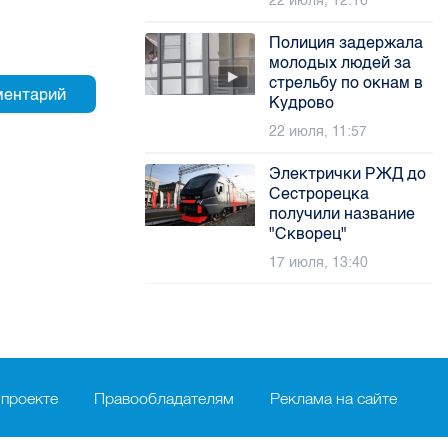
22 июля, 12:16
Полиция задержала
молодых людей за
стрельбу по окнам в
Кудрово
22 июля, 11:57
Электрички РЖД до
Сестрорецка
получили название
"Скворец"
17 июля, 13:40
 проекте
Правообладателям
Реклама на сайте