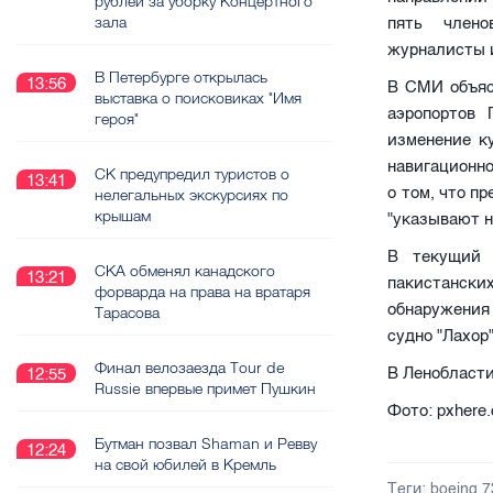
рублей за уборку Концертного
зала
пять члено
журналисты и
В Петербурге открылась
13:56
В СМИ объяс
выставка о поисковиках "Имя
аэропортов 
героя"
изменение к
навигационно
СК предупредил туристов о
13:41
о том, что п
нелегальных экскурсиях по
крышам
"указывают н
В текущий 
СКА обменял канадского
13:21
пакистански
форварда на права на вратаря
обнаружения 
Тарасова
судно "Лахор
Финал велозаезда Tour de
В Ленобласти
12:55
Russie впервые примет Пушкин
Фото: pxhere
Бутман позвал Shaman и Ревву
12:24
на свой юбилей в Кремль
Теги:
boeing 