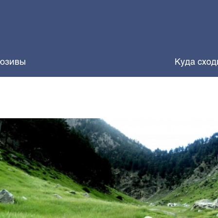
юзивы
Куда сход