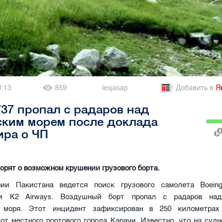
0:13
859
lesjasap
Добавить в
Я
737 пропал с радаров над
ским морем после доклада
ира о ЧП
орят о возможном крушении грузового борта.
ии Пакистана ведется поиск грузового самолета Boein
ии K2 Airways. Воздушный борт пропал с радаров над
о моря. Этот инцидент зафиксирован в 250 километрах
от местного портового города Карачи. Известно, что на суд