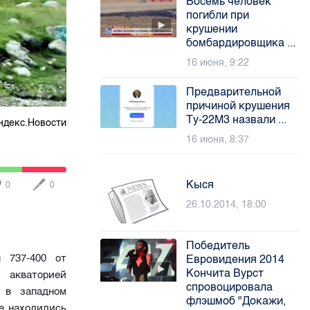
Восемь человек
погибли при
крушении
бомбардировщика ...
16 июня, 9:22
Предварительной
причиной крушения
Ту-22М3 назвали ...
ндекс.Новости
16 июня, 8:37
Кыся
0
0
26.10.2014, 18:00
Победитель
g 737-400 от
Евровидения 2014
Кончита Вурст
 акваторией
спровоцировала
 в западном
флэшмоб "Докажи,
не находились