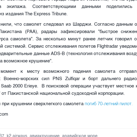
в экипажа. Соответствующими данными поделились 
з издания The Express Tribune.
нили, что самолет следовал из Шарджи. Согласно данным о
Пакистана (PAA), радары зафиксировали "быстрое сниже
урса самолета". За несколько минут ранее летчик говорил о
й системой. Сервис отслеживания полетов Flightradar уведо
редварительные данные ADS-B (технология отслеживания воз
а возможное крушение".
момент к месту возможного падения самолета отправл
х Военно-морских сил PNS Zulfiqar и борт дальнего радио
Saab 2000 Erieye. В поисковой операции участвует местное
" от Пакистанской национальной судоходной корпорации.
погиб 70-летний пилот.
 при крушении сверхлегкого самолета
.com
737
,
k2 airways
,
авиакрушение
,
аравийское море