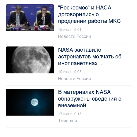
"Роскосмос" и НАСА
договорились о
продлении работы МКС
15 июля, 8:01
Новости России
NASA заставило
астронавтов молчать об
инопланетянах ...
10 июля, 9:05
Новости России
В материалах NASA
обнаружены сведения о
внеземной ...
17 июня, 9:15
Тема дня