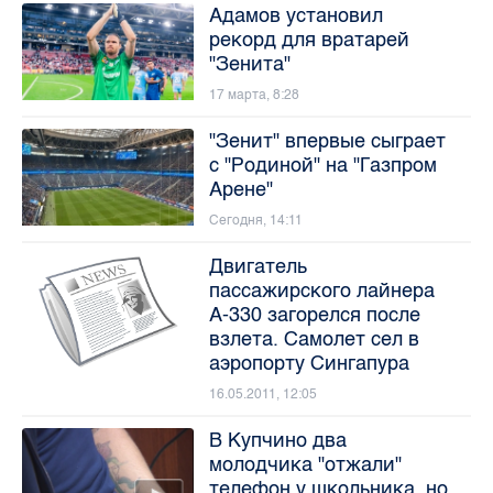
Адамов установил
рекорд для вратарей
"Зенита"
17 марта, 8:28
"Зенит" впервые сыграет
с "Родиной" на "Газпром
Арене"
Сегодня, 14:11
Двигатель
пассажирского лайнера
А-330 загорелся после
взлета. Самолет сел в
аэропорту Сингапура
16.05.2011, 12:05
В Купчино два
молодчика "отжали"
телефон у школьника, но